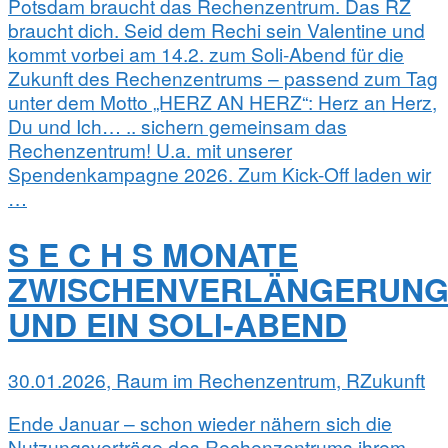
Potsdam braucht das Rechenzentrum. Das RZ
braucht dich. Seid dem Rechi sein Valentine und
kommt vorbei am 14.2. zum Soli-Abend für die
Zukunft des Rechenzentrums – passend zum Tag
unter dem Motto „HERZ AN HERZ“: Herz an Herz,
Du und Ich… .. sichern gemeinsam das
Rechenzentrum! U.a. mit unserer
Spendenkampagne 2026. Zum Kick-Off laden wir
…
S E C H S MONATE
ZWISCHENVERLÄNGERUN
UND EIN SOLI-ABEND
30.01.2026, Raum im Rechenzentrum, RZukunft
Ende Januar – schon wieder nähern sich die
Nutzungsverträge des Rechenzentrums ihrem