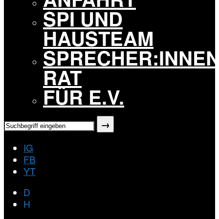
SPI UND
HAUSTEAM
SPRECHER:INNEN
RAT
FÜR E.V.
IG
FB
YT
D
H