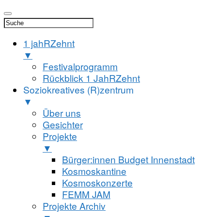
1 jahRZehnt
▼
Festivalprogramm
Rückblick 1 JahRZehnt
Soziokreatives (R)zentrum
▼
Über uns
Gesichter
Projekte
▼
Bürger:innen Budget Innenstadt
Kosmoskantine
Kosmoskonzerte
FEMM JAM
Projekte Archiv