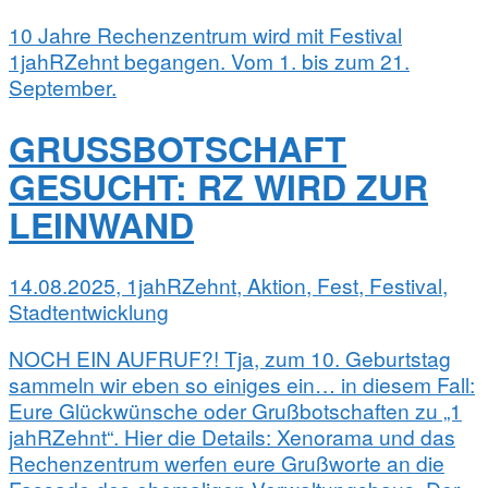
10 Jahre Rechenzentrum wird mit Festival
1jahRZehnt begangen. Vom 1. bis zum 21.
September.
GRUSSBOTSCHAFT G
ESUCHT: RZ WIRD ZUR L
EINWAND
14.08.2025, 1jahRZehnt, Aktion, Fest, Festival,
Stadtentwicklung
NOCH EIN AUFRUF?! Tja, zum 10. Geburtstag
sammeln wir eben so einiges ein… in diesem Fall:
Eure Glückwünsche oder Grußbotschaften zu „1
jahRZehnt“. Hier die Details: Xenorama und das
Rechenzentrum werfen eure Grußworte an die