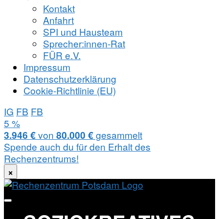
Kontakt
Anfahrt
SPI und Hausteam
Sprecher:innen-Rat
FÜR e.V.
Impressum
Datenschutzerklärung
Cookie-Richtlinie (EU)
IG
FB
FB
Zum
5 %
Inhalt
3.946 €
von
80.000 €
gesammelt
springen
Spende auch du für den Erhalt des
Rechenzentrums!
×
soziokreatives
Rechenzentrum
Zentrum