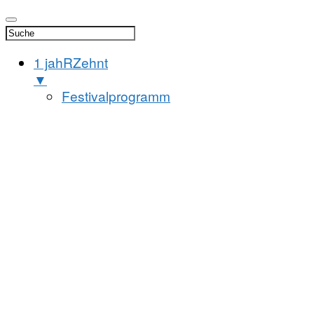
1 jahRZehnt
▼
Festivalprogramm