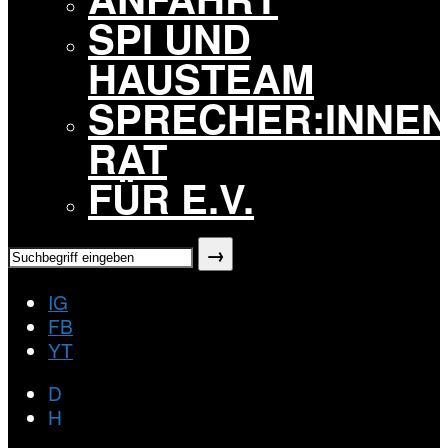
SPI UND
HAUSTEAM
SPRECHER:INNEN
RAT
FÜR E.V.
IG
FB
YT
D
H