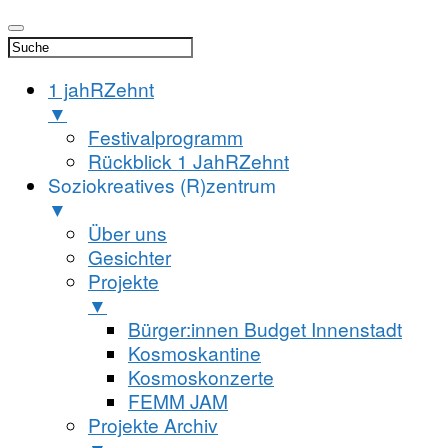
1 jahRZehnt
▼
Festivalprogramm
Rückblick 1 JahRZehnt
Soziokreatives (R)zentrum
▼
Über uns
Gesichter
Projekte
▼
Bürger:innen Budget Innenstadt
Kosmoskantine
Kosmoskonzerte
FEMM JAM
Projekte Archiv