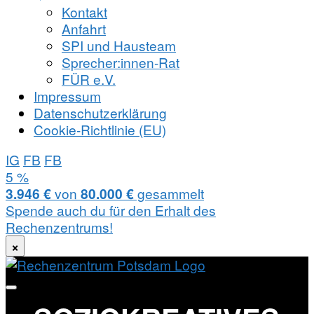
Kontakt
Anfahrt
SPI und Hausteam
Sprecher:innen-Rat
FÜR e.V.
Impressum
Datenschutzerklärung
Cookie-Richtlinie (EU)
IG
FB
FB
Zum
5 %
Inhalt
3.946 €
von
80.000 €
gesammelt
springen
Spende auch du für den Erhalt des
Rechenzentrums!
×
soziokreatives
Rechenzentrum
Zentrum