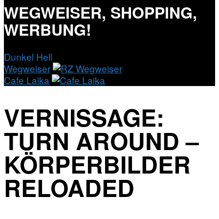
WEGWEISER, SHOPPING,
WERBUNG!
Dunkel
Hell
Wegweiser
Cafe Laika
VERNISSAGE:
TURN AROUND –
KÖRPERBILDER
RELOADED