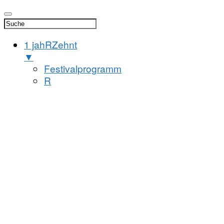
1 jahRZehnt
▼
Festivalprogramm
R